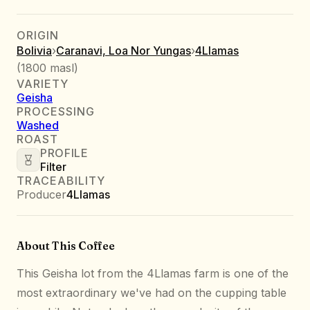
ORIGIN
Bolivia
›
Caranavi, Loa Nor Yungas
›
4Llamas
(
1800 masl
)
VARIETY
Geisha
PROCESSING
Washed
ROAST
PROFILE
Filter
TRACEABILITY
Producer
4Llamas
About This Coffee
This Geisha lot from the 4Llamas farm is one of the
most extraordinary we've had on the cupping table