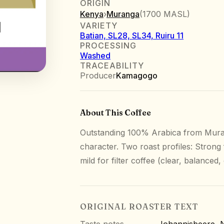
ORIGIN
Kenya
›
Muranga
(
1700 MASL
)
VARIETY
Batian, SL28, SL34, Ruiru 11
PROCESSING
Washed
TRACEABILITY
Producer
Kamagogo
About This Coffee
Outstanding 100% Arabica from Muran
character. Two roast profiles: Strong 
mild for filter coffee (clear, balanced,
ORIGINAL ROASTER TEXT