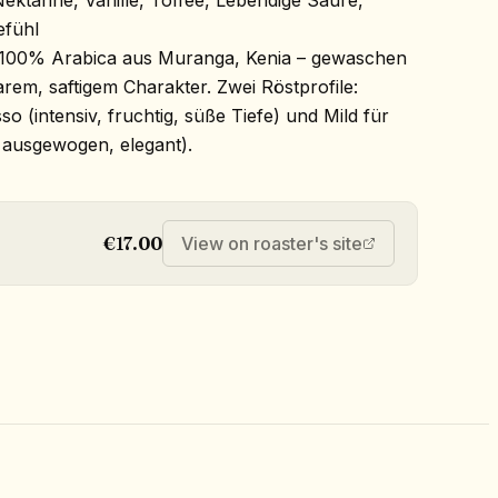
ektarine, Vanille, Toffee, Lebendige Säure,
efühl
100% Arabica aus Muranga, Kenia – gewaschen
larem, saftigem Charakter. Zwei Röstprofile:
so (intensiv, fruchtig, süße Tiefe) und Mild für
r, ausgewogen, elegant).
€17.00
View on roaster's site