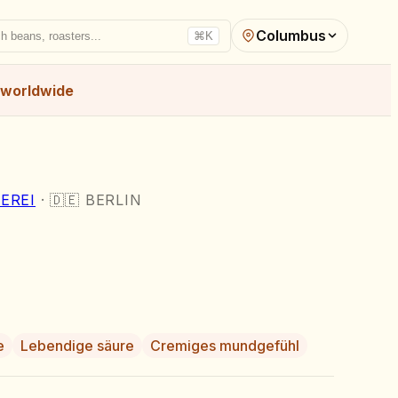
Columbus
h beans, roasters...
⌘K
worldwide
EREI
·
🇩🇪
BERLIN
e
Lebendige säure
Cremiges mundgefühl