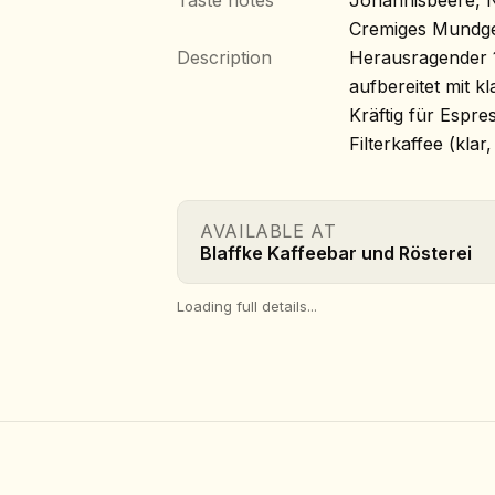
Taste notes
Johannisbeere, N
Cremiges Mundg
Description
Herausragender 
aufbereitet mit k
Kräftig für Espres
Filterkaffee (kla
AVAILABLE AT
Blaffke Kaffeebar und Rösterei
Loading full details...