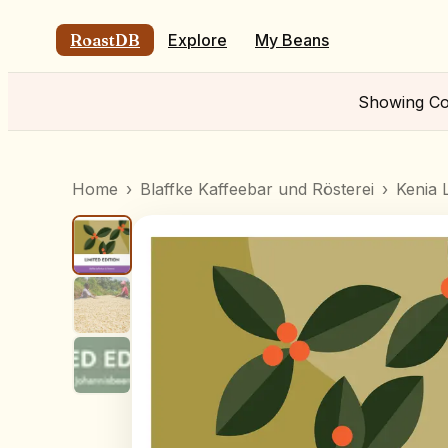
RoastDB
Explore
My Beans
Showing
Co
Home
›
Blaffke Kaffeebar und Rösterei
›
Kenia L