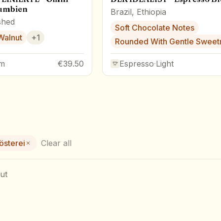
lumbien
Brazil, Ethiopia
hed
Soft Chocolate Notes
Walnut
+
1
Rounded With Gentle Sweet
m
€39.50
Espresso
·
Light
österei
Clear all
ut