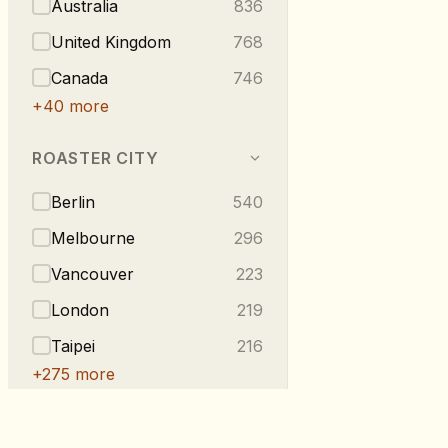
Australia
836
United Kingdom
768
Canada
746
+
40
more
ROASTER CITY
Berlin
540
Melbourne
296
Vancouver
223
London
219
Taipei
216
+
275
more
TASTE NOTES