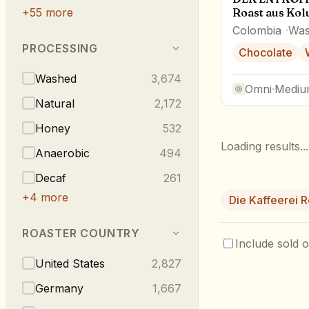
+
55
more
Roast aus Ko
Colombia
Was
PROCESSING
Chocolate
Washed
3,674
Omni
·
Mediu
Natural
2,172
Honey
532
Loading results...
Anaerobic
494
Decaf
261
+
4
more
Die Kaffeerei R
ROASTER COUNTRY
Include sold o
United States
2,827
Germany
1,667