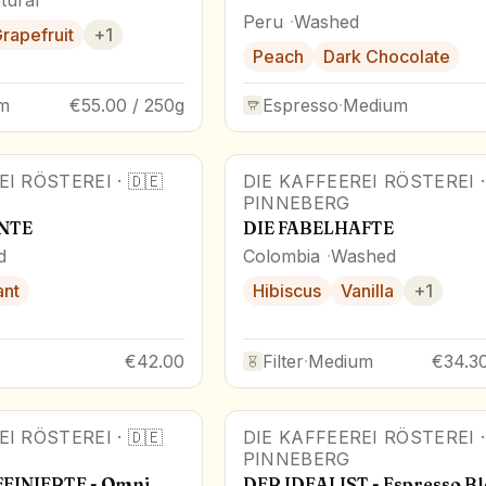
Peru
Washed
rapefruit
+
1
Peach
Dark Chocolate
m
€55.00 / 250g
Espresso
·
Medium
EI RÖSTEREI
·
🇩🇪
DIE KAFFEEREI RÖSTEREI
PINNEBERG
NTE
DIE FABELHAFTE
d
Colombia
Washed
ant
Hibiscus
Vanilla
+
1
€42.00
Filter
·
Medium
€34.30
EI RÖSTEREI
·
🇩🇪
DIE KAFFEEREI RÖSTEREI
PINNEBERG
EINIERTE - Omni
DER IDEALIST - Espresso B