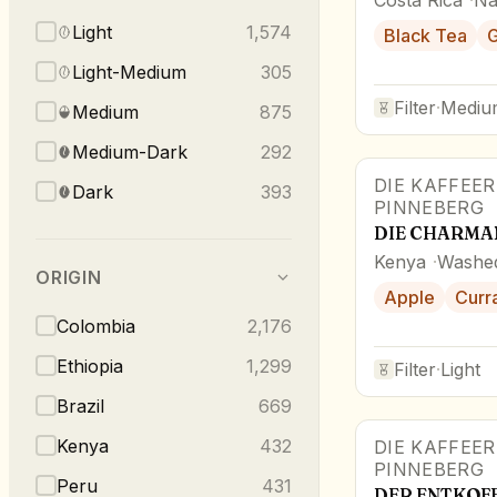
Light
1,574
Black Tea
G
Light-Medium
305
Filter
·
Mediu
Medium
875
Medium-Dark
292
DIE KAFFEER
Dark
393
PINNEBERG
DIE CHARMA
Kenya
Washe
ORIGIN
Apple
Curr
Colombia
2,176
Ethiopia
1,299
Filter
·
Light
Brazil
669
Kenya
432
DIE KAFFEER
PINNEBERG
Peru
431
DER ENTKOFF