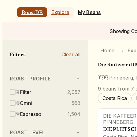
RoastDB
Explore
My Beans
Showing
Co
Home
›
Exp
Filters
Clear all
Die Kaffeerei Rö
🇩🇪
Pinneberg,
ROAST PROFILE
9
beans
from 7 o
Filter
2,057
Costa Rica
Omni
568
Espresso
1,504
DIE KAFFEER
PINNEBERG
DIE PLIETSC
ROAST LEVEL
Costa Rica
Na