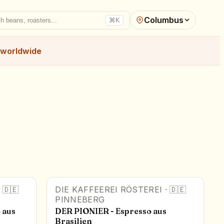
Columbus
h beans, roasters...
⌘K
worldwide
·
🇩🇪
DIE KAFFEEREI RÖSTEREI
·
🇩🇪
PINNEBERG
 aus
DER PIONIER - Espresso aus
Brasilien