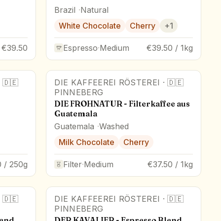
Brazil
Natural
White Chocolate
Cherry
+
1
€39.50
Espresso
·
Medium
€39.50 / 1kg
·
🇩🇪
DIE KAFFEEREI RÖSTEREI
·
🇩🇪
PINNEBERG
DIE FROHNATUR - Filterkaffee aus
Guatemala
Guatemala
Washed
Milk Chocolate
Cherry
 / 250g
Filter
·
Medium
€37.50 / 1kg
·
🇩🇪
DIE KAFFEEREI RÖSTEREI
·
🇩🇪
PINNEBERG
lend
DER KAVALIER - Espresso Blend