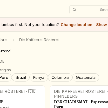
Searc
lumbus
first. Not your location?
Change location
Show 
lore
›
Die Kaffeerei Rösterei
sterei
 DE
rigins
Peru
Brazil
Kenya
Colombia
Guatemala
EI RÖSTEREI
·
🇩🇪
DIE KAFFEEREI RÖSTEREI
PINNEBERG
HE
DER CHARISMAT - Espresso
Peru
tural