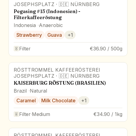
JOSEPHSPLATZ
·
🇩🇪
NÜRNBERG
Pegasing #15 (Indonesien) -
Filterkaffeeröstung
Indonesia
Anaerobic
Strawberry
Guava
+
1
Filter
€36.90 / 500g
RÖSTTROMMEL KAFFEERÖSTEREI
Award Winner
JOSEPHSPLATZ
·
🇩🇪
NÜRNBERG
KAISERBURG RÖSTUNG (BRASILIEN)
Brazil
Natural
Caramel
Milk Chocolate
+
1
Filter
·
Medium
€34.90 / 1kg
RÖSTTROMMEL KAFFEERÖSTEREI