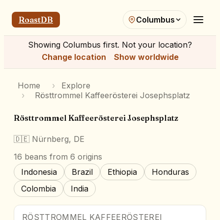
RoastDB
Columbus
Showing
Columbus
first. Not your location?
Change location
Show worldwide
Home
›
Explore
›
Rösttrommel Kaffeerösterei Josephsplatz
Rösttrommel Kaffeerösterei Josephsplatz
🇩🇪
Nürnberg, DE
16
beans
from 6 origins
Indonesia
Brazil
Ethiopia
Honduras
Colombia
India
RÖSTTROMMEL KAFFEERÖSTEREI
Award Winner