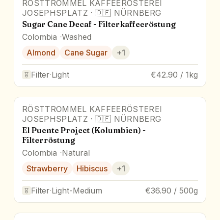
RÖSTTROMMEL KAFFEERÖSTEREI
JOSEPHSPLATZ
·
🇩🇪
NÜRNBERG
Sugar Cane Decaf - Filterkaffeeröstung
Colombia
Washed
Almond
Cane Sugar
+
1
Filter
·
Light
€42.90 / 1kg
RÖSTTROMMEL KAFFEERÖSTEREI
JOSEPHSPLATZ
·
🇩🇪
NÜRNBERG
El Puente Project (Kolumbien) -
Filterröstung
Colombia
Natural
Strawberry
Hibiscus
+
1
Filter
·
Light-Medium
€36.90 / 500g